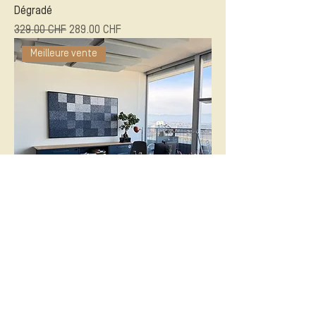
Dégradé
Prix original
Prix promotionnel
329.00 CHF
289.00 CHF
Meilleure vente
Patchwork
Prix
489.00 CHF