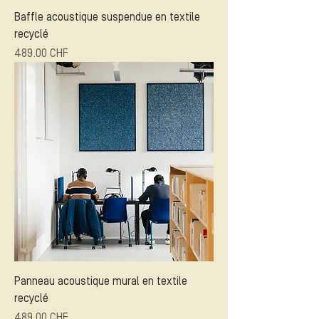
Baffle acoustique suspendue en textile
recyclé
Prix
489.00 CHF
Panneau acoustique mural en textile
recyclé
Prix
489.00 CHF