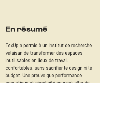
En résumé
TexUp a permis à un institut de recherche 
valaisan de transformer des espaces 
inutilisables en lieux de travail 
confortables, sans sacrifier le design ni le 
budget. Une preuve que performance 
acoustique et simplicité peuvent aller de 
pair.
Vous voulez en savoir 
plus ?
Estimez rapidement le budget de votre 