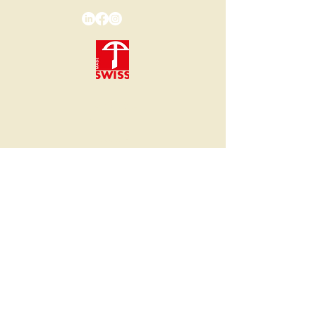
Navigatio
n
Catalogue
Réalisation
s
Mission
Blog
Contac
t
info@texup.ch
Rue de l'industrie 23
1950 Sion
© 2026 par Texup. Tous droit réservés