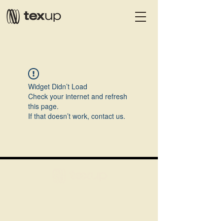
Widget Didn’t Load
Check your internet and refresh
this page.
If that doesn’t work, contact us.
L'acoustique réinventé
durablement. Nous concevons des
panneaux performants et élégants à
partir de textiles recyclés.